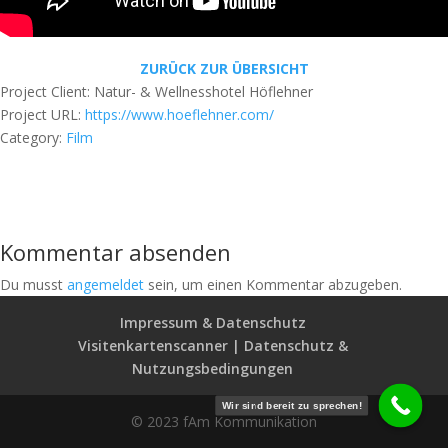
ZURÜCK ZUR ÜBERSICHT
Project Client
: Natur- & Wellnesshotel Höflehner
Project URL
:
https://www.hoeflehner.com/
Category:
Film
Kommentar absenden
Du musst
angemeldet
sein, um einen Kommentar abzugeben.
Impressum & Datenschutz
Visitenkartenscanner | Datenschutz &
Nutzungsbedingungen
Wir sind bereit zu sprechen!
© 2023 fAm Kommunikation